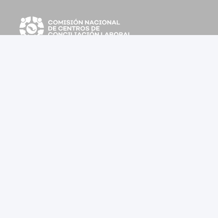
Somos una red que coordina esfuerzos, comparte
buenas prácticas y promueve la cultura de la
conciliación laboral
Consulta nuestro Aviso de Privacidad
Suscríbete para recibir mayor información
Enviar