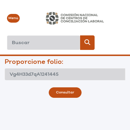
Menú
Proporcione folio:
Consultar